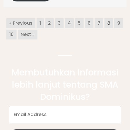
« Previous
1
2
3
4
5
6
7
8
9
10
Next »
Membutuhkan Informasi
lebih lanjut tentang SMA
Dominikus?