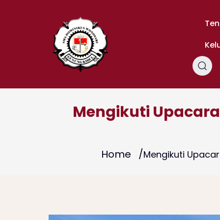
Skip
to
Ten
content
Kel
Mengikuti Upacara 
Home
Mengikuti Upacar