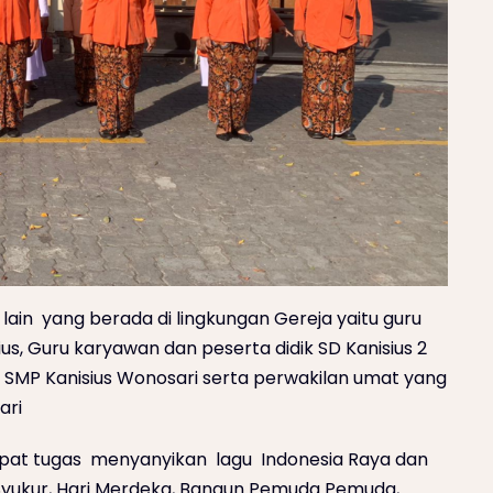
h lain yang berada di lingkungan Gereja yaitu guru
s, Guru karyawan dan peserta didik SD Kanisius 2
k SMP Kanisius Wonosari serta perwakilan umat yang
ari
pat tugas menyanyikan lagu Indonesia Raya dan
Syukur, Hari Merdeka, Bangun Pemuda Pemuda,