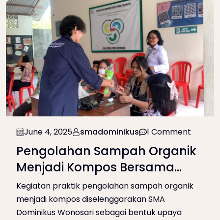
June 4, 2025
smadominikus
1 Comment
Pengolahan Sampah Organik
Menjadi Kompos Bersama
Fakultas Teknobiologi,
Kegiatan praktik pengolahan sampah organik
Universitas Atma Jaya
menjadi kompos diselenggarakan SMA
Dominikus Wonosari sebagai bentuk upaya
Yogyakarta