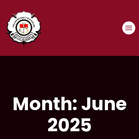
Skip
to
content
Month:
June
2025