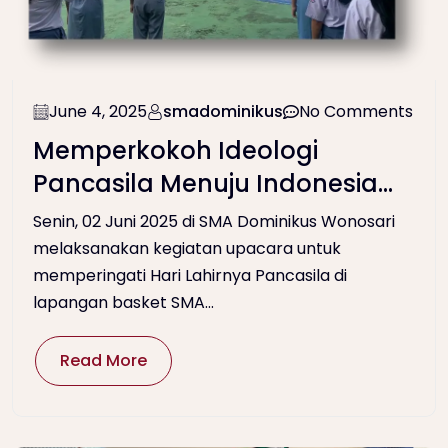
June 4, 2025
smadominikus
No Comments
Memperkokoh Ideologi
Pancasila Menuju Indonesia
Raya: Upacara Peringatan Hari
Senin, 02 Juni 2025 di SMA Dominikus Wonosari
Lahirnya Pancasila di
melaksanakan kegiatan upacara untuk
memperingati Hari Lahirnya Pancasila di
SMA Dominikus Wonosari
lapangan basket SMA...
Read More