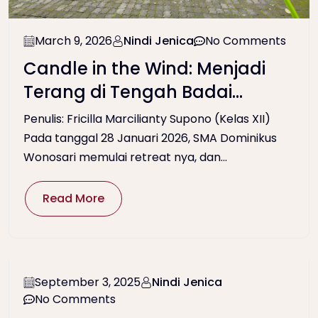
March 9, 2026
Nindi Jenica
No Comments
Candle in the Wind: Menjadi
Terang di Tengah Badai
Kehidupan
Penulis: Fricilla Marcilianty Supono (Kelas XII)
Pada tanggal 28 Januari 2026, SMA Dominikus
Wonosari memulai retreat nya, dan...
Read More
September 3, 2025
Nindi Jenica
No Comments