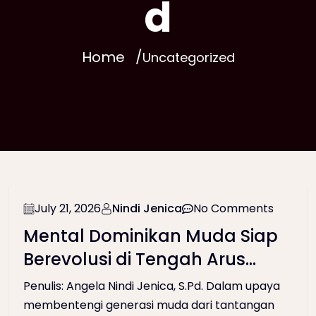
d
Home
Uncategorized
July 21, 2026
Nindi Jenica
No Comments
Mental Dominikan Muda Siap
Berevolusi di Tengah Arus
Zaman (BINTALSIK Tahun
Penulis: Angela Nindi Jenica, S.Pd. Dalam upaya
Ajaran 2026-2027)
membentengi generasi muda dari tantangan