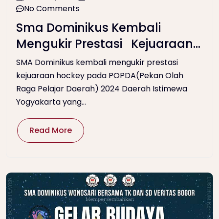
No Comments
Sma Dominikus Kembali
Mengukir Prestasi Kejuaraan
Hockey Pada Popda Diy
SMA Dominikus kembali mengukir prestasi
kejuaraan hockey pada POPDA(Pekan Olah
Raga Pelajar Daerah) 2024 Daerah Istimewa
Yogyakarta yang...
Read More