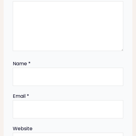
g
a
t
i
Name
*
o
n
Email
*
Website