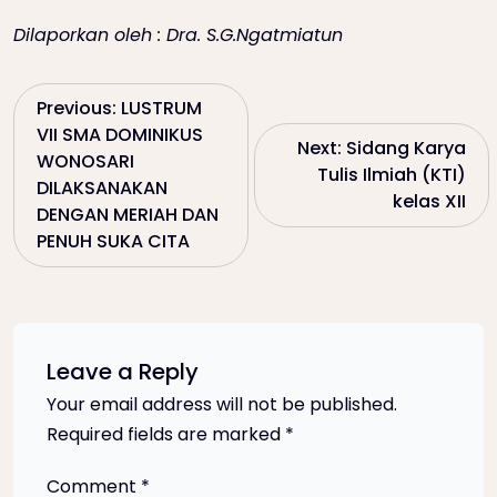
Dilaporkan oleh : Dra. S.G.Ngatmiatun
P
Previous:
LUSTRUM
VII SMA DOMINIKUS
Next:
Sidang Karya
o
WONOSARI
Tulis Ilmiah (KTI)
DILAKSANAKAN
kelas XII
s
DENGAN MERIAH DAN
PENUH SUKA CITA
t
n
a
Leave a Reply
Your email address will not be published.
v
Required fields are marked
*
i
Comment
*