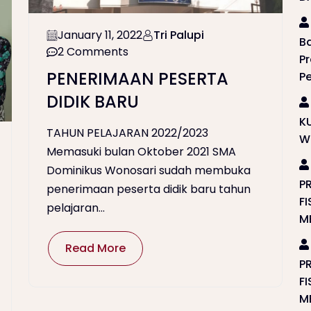
January 11, 2022
Tri Palupi
B
2 Comments
P
PENERIMAAN PESERTA
P
DIDIK BARU
K
TAHUN PELAJARAN 2022/2023
W
Memasuki bulan Oktober 2021 SMA
Dominikus Wonosari sudah membuka
P
penerimaan peserta didik baru tahun
F
pelajaran...
M
Read More
P
F
M