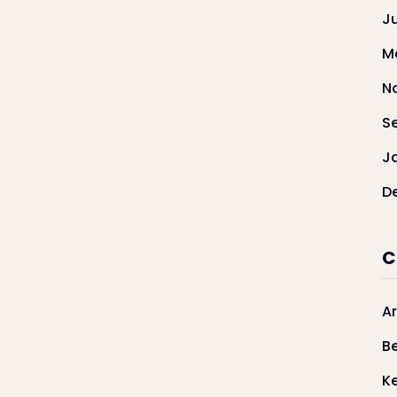
J
M
N
S
J
D
C
Ar
Be
K