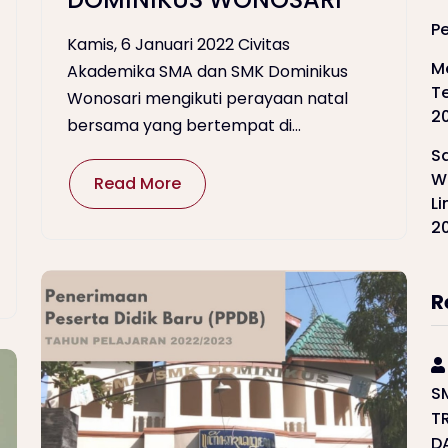
P
Kamis, 6 Januari 2022 Civitas
M
Akademika SMA dan SMK Dominikus
T
Wonosari mengikuti perayaan natal
2
bersama yang bertempat di...
S
W
Read More
L
2
R
S
T
D