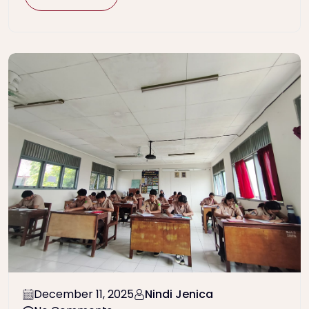
December 11, 2025
Nindi Jenica