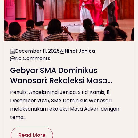
December 11, 2025
Nindi Jenica
No Comments
Gebyar SMA Dominikus
Wonosari: Rekoleksi Masa
Adven dalam Menantikan
Penulis: Angela Nindi Jenica, S.Pd. Kamis, 11
Yesus Dalam Iman
Desember 2025, SMA Dominikus Wonosari
melaksanakan rekoleksi Masa Adven dengan
tema...
Read More