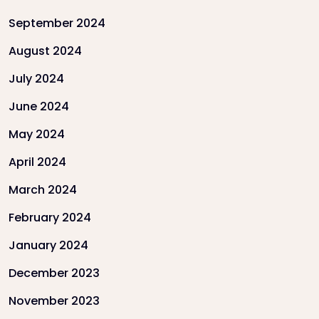
September 2024
August 2024
July 2024
June 2024
May 2024
April 2024
March 2024
February 2024
January 2024
December 2023
November 2023