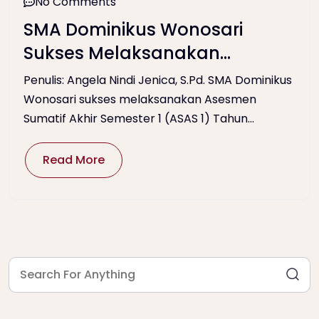
No Comments
SMA Dominikus Wonosari
Sukses Melaksanakan
Asesmen Sumatif Akhir
Penulis: Angela Nindi Jenica, S.Pd. SMA Dominikus
Semester 1 (ASAS 1) dengan
Wonosari sukses melaksanakan Asesmen
Sumatif Akhir Semester 1 (ASAS 1) Tahun...
Semangat Veritas
Read More