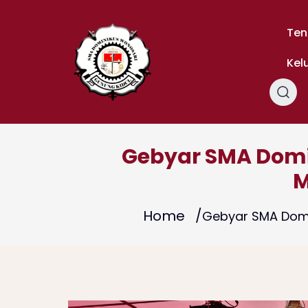
Skip
to
Ten
content
Kel
Gebyar SMA Domi
M
Home
Gebyar SMA Domi