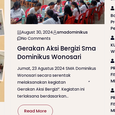
B
P
P
August 30, 2024
smadominikus
No Comments
K
Gerakan Aksi Bergizi Sma
W
Dominikus Wonosari
P
Jumat, 23 Agustus 2024 SMA Dominikus
F
Wonosari secara serentak
M
melaksanakan kegiatan “
Gerakan Aksi Bergizi”. Kegiatan ini
terlaksana berdasarkan...
P
F
M
Read More