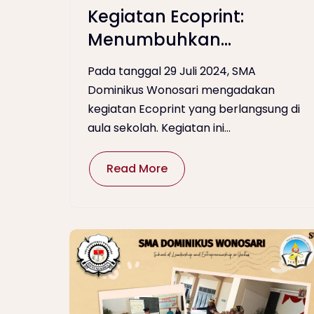
Kegiatan Ecoprint:
Menumbuhkan
Kreativitas dan
Pada tanggal 29 Juli 2024, SMA
Kolaborasi Ilmu
Dominikus Wonosari mengadakan
kegiatan Ecoprint yang berlangsung di
aula sekolah. Kegiatan ini...
Read More