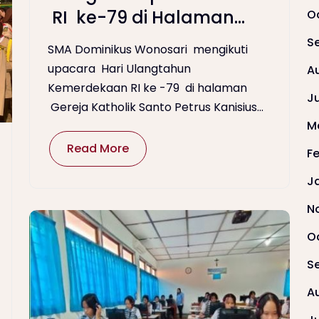
RI ke-79 di Halaman
O
Gereja Katholik Santo
S
SMA Dominikus Wonosari mengikuti
Petrus Kanisisius
upacara Hari Ulangtahun
A
Wonosari
Kemerdekaan RI ke -79 di halaman
J
Gereja Katholik Santo Petrus Kanisius...
M
Read More
F
J
N
O
S
A