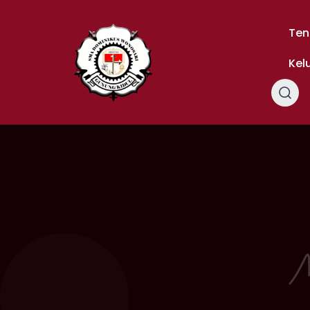
Skip
to
Ten
content
Kel