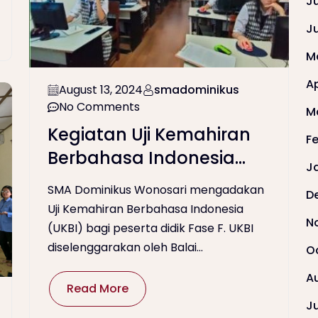
J
J
M
Ap
August 13, 2024
smadominikus
No Comments
M
Kegiatan Uji Kemahiran
F
Berbahasa Indonesia
J
(UKBI)
SMA Dominikus Wonosari mengadakan
D
Uji Kemahiran Berbahasa Indonesia
N
(UKBI) bagi peserta didik Fase F. UKBI
diselenggarakan oleh Balai...
O
A
Read More
J