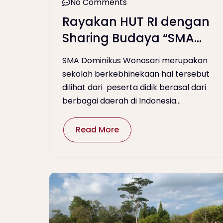
No Comments
Rayakan HUT RI dengan
Sharing Budaya “SMA
Dominikus, Sekolah
SMA Dominikus Wonosari merupakan
Berkebhinekaan”
sekolah berkebhinekaan hal tersebut
dilihat dari peserta didik berasal dari
berbagai daerah di Indonesia...
Read More