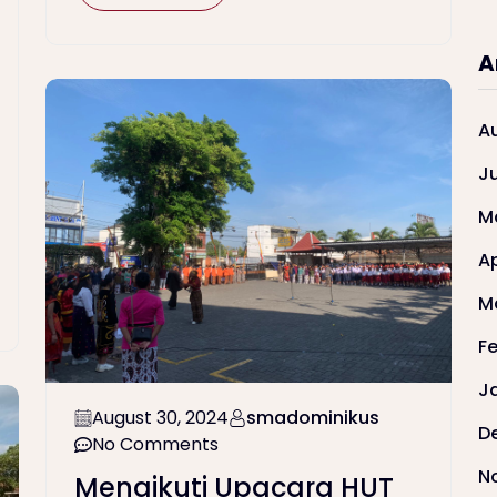
A
A
J
M
Ap
M
F
J
August 30, 2024
smadominikus
D
No Comments
N
Mengikuti Upacara HUT