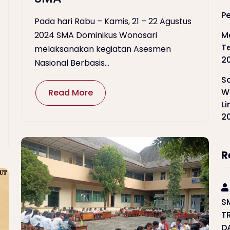
P
Pada hari Rabu – Kamis, 21 – 22 Agustus
M
2024 SMA Dominikus Wonosari
T
melaksanakan kegiatan Asesmen
2
Nasional Berbasis...
S
W
Read More
L
2
R
S
T
D