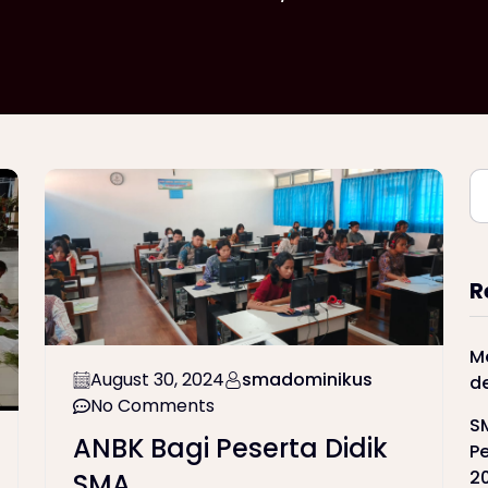
R
M
August 30, 2024
smadominikus
d
No Comments
S
ANBK Bagi Peserta Didik
Pe
2
SMA