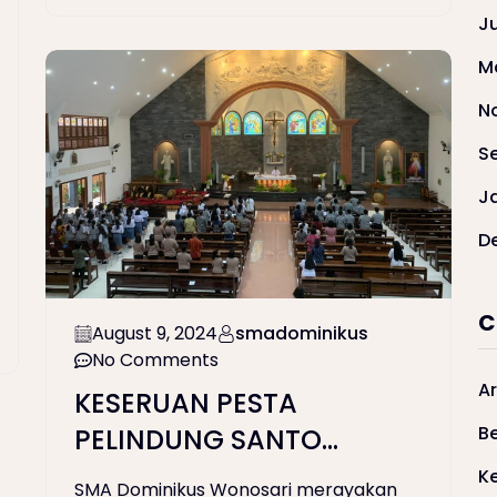
J
M
N
S
J
D
C
August 9, 2024
smadominikus
No Comments
Ar
KESERUAN PESTA
Be
PELINDUNG SANTO
DOMINIKUS 2024
K
SMA Dominikus Wonosari merayakan