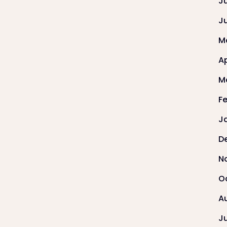
J
J
M
Ap
M
F
J
D
N
O
A
J