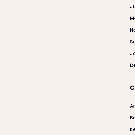
J
M
N
S
J
D
C
Ar
Be
K