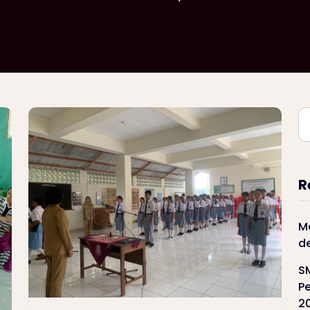
R
M
d
S
Pe
2