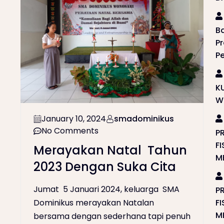
B
P
P
K
W
January 10, 2024
smadominikus
No Comments
P
F
Merayakan Natal Tahun
M
2023 Dengan Suka Cita
Jumat 5 Januari 2024, keluarga SMA
P
Dominikus merayakan Natalan
F
M
bersama dengan sederhana tapi penuh