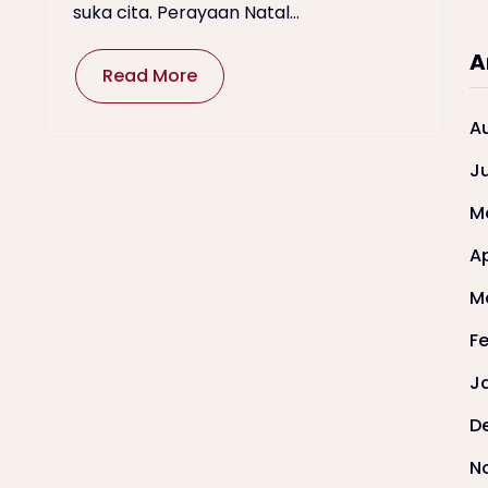
suka cita. Perayaan Natal...
A
Read More
A
J
M
Ap
M
F
J
D
N