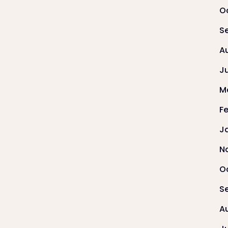
O
S
A
J
M
F
J
N
O
S
A