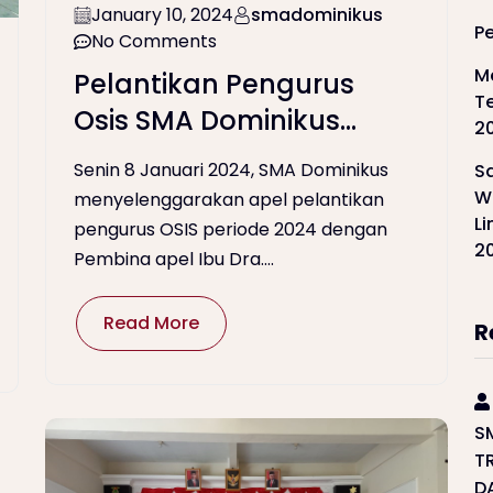
January 10, 2024
smadominikus
P
No Comments
M
Pelantikan Pengurus
T
Osis SMA Dominikus
2
Wonosari Periode 2024
Senin 8 Januari 2024, SMA Dominikus
S
W
menyelenggarakan apel pelantikan
L
pengurus OSIS periode 2024 dengan
2
Pembina apel Ibu Dra....
Read More
R
S
T
D