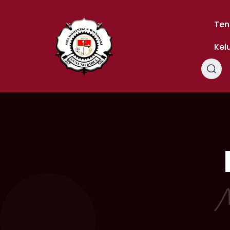
Skip
to
Ten
content
Kel