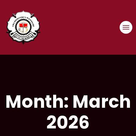
Skip
to
content
Month:
March
2026