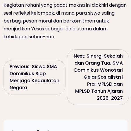
Kegiatan rohani yang padat makna ini diakhiri dengan
sesi refleksi kelompok, di mana para siswa saling
berbagi pesan moral dan berkomitmen untuk
menjadikan Yesus sebagai idola utama dalam
kehidupan sehari-hari.
P
Next:
Sinergi Sekolah
dan Orang Tua, SMA
Previous:
Siswa SMA
o
Dominikus Wonosari
Dominikus Siap
Gelar Sosialisasi
Menjaga Kedaulatan
s
Pra-MPLSD dan
Negara
MPLSD Tahun Ajaran
t
2026-2027
n
a