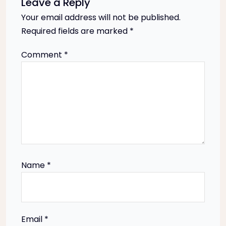
Leave a Reply
v
Your email address will not be published.
Required fields are marked
*
i
Comment
*
g
a
t
i
o
Name
*
n
Email
*