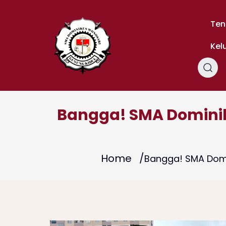
Skip
to
Ten
content
Kel
Bangga! SMA Dominik
Home
Bangga! SMA Domi