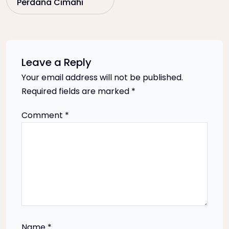
Perdana Cimahi
t
n
a
Leave a Reply
Your email address will not be published.
v
Required fields are marked
*
i
Comment
*
g
a
t
i
Name
*