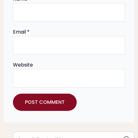
o
n
Email
*
Website