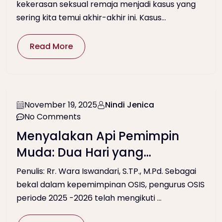
kekerasan seksual remaja menjadi kasus yang
sering kita temui akhir-akhir ini. Kasus...
Read More
November 19, 2025
Nindi Jenica
No Comments
Menyalakan Api Pemimpin
Muda: Dua Hari yang
Menggerakkan Langkah
Penulis: Rr. Wara Iswandari, S.TP., M.Pd. Sebagai
Pengurs OSIS untuk
bekal dalam kepemimpinan OSIS, pengurus OSIS
periode 2025 -2026 telah mengikuti ...
Bertumbuh