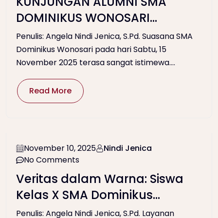
KUNJUNGAN ALUMNI SMA
DOMINIKUS WONOSARI
ERATKAN TALI PERSAUDARAAN
Penulis: Angela Nindi Jenica, S.Pd. Suasana SMA
Dominikus Wonosari pada hari Sabtu, 15
November 2025 terasa sangat istimewa....
Read More
November 10, 2025
Nindi Jenica
No Comments
Veritas dalam Warna: Siswa
Kelas X SMA Dominikus
Wonosari Mendukung Sekolah
Penulis: Angela Nindi Jenica, S.Pd. Layanan