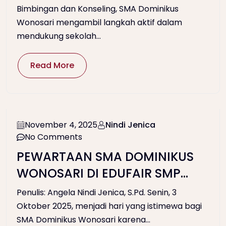
Ramah Anak Melalui Poster
Bimbingan dan Konseling, SMA Dominikus
Wonosari mengambil langkah aktif dalam
Anti-Bullying
mendukung sekolah...
Read More
November 4, 2025
Nindi Jenica
No Comments
PEWARTAAN SMA DOMINIKUS
WONOSARI DI EDUFAIR SMP
JOANNES BOSCO
Penulis: Angela Nindi Jenica, S.Pd. Senin, 3
Oktober 2025, menjadi hari yang istimewa bagi
SMA Dominikus Wonosari karena...