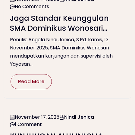
No Comments
Jaga Standar Keunggulan
SMA Dominikus Wonosari
Dalam Kunjungan dan
Penulis: Angela Nindi Jenica, S.Pd. Kamis, 13
Supervisi Yayasan Santo
November 2025, SMA Dominikus Wonosari
mendapatkan kunjungan dan supervisi oleh
Dominikus Kantor Cabang
Yayasan...
Yogyakarta
Read More
November 17, 2025
Nindi Jenica
1 Comment