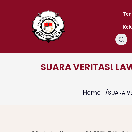
Skip
to
Ten
content
Kel
SUARA VERITAS! LA
Home
SUARA VE