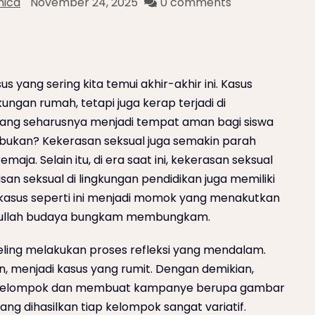
nica
November 24, 2025
0 comments
 yang sering kita temui akhir-akhir ini. Kasus
kungan rumah, tetapi juga kerap terjadi di
 yang seharusnya menjadi tempat aman bagi siswa
i bukan? Kekerasan seksual juga semakin parah
aja. Selain itu, di era saat ini, kekerasan seksual
asan seksual di lingkungan pendidikan juga memiliki
 kasus seperti ini menjadi momok yang menakutkan
cullah budaya bungkam membungkam.
eling melakukan proses refleksi yang mendalam.
un, menjadi kasus yang rumit. Dengan demikian,
berkelompok dan membuat kampanye berupa gambar
ang dihasilkan tiap kelompok sangat variatif.