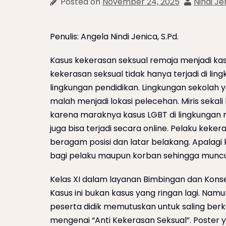
Posted on
November 24, 2025
Nindi Je
Penulis: Angela Nindi Jenica, S.Pd.
Kasus kekerasan seksual remaja menjadi kasus
kekerasan seksual tidak hanya terjadi di ling
lingkungan pendidikan. Lingkungan sekolah
malah menjadi lokasi pelecehan. Miris sekal
karena maraknya kasus LGBT di lingkungan rem
juga bisa terjadi secara online. Pelaku keker
beragam posisi dan latar belakang. Apalagi
bagi pelaku maupun korban sehingga mun
Kelas XI dalam layanan Bimbingan dan Kons
Kasus ini bukan kasus yang ringan lagi. Nam
peserta didik memutuskan untuk saling 
mengenai “Anti Kekerasan Seksual”. Poster y