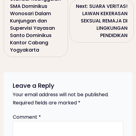
o
SMA Dominikus
Next:
SUARA VERITAS!
Wonosari Dalam
LAWAN KEKERASAN
s
Kunjungan dan
SEKSUAL REMAJA DI
Supervisi Yayasan
LINGKUNGAN
t
Santo Dominikus
PENDIDIKAN
Kantor Cabang
n
Yogyakarta
a
v
Leave a Reply
i
Your email address will not be published.
Required fields are marked
*
g
Comment
*
a