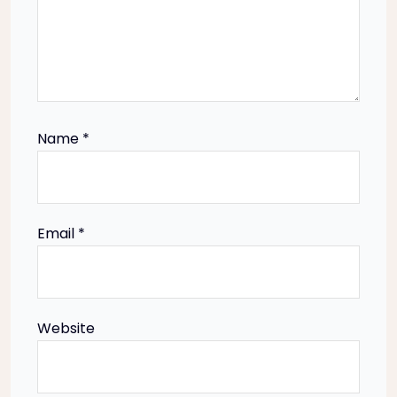
t
i
o
n
Name
*
Email
*
Website