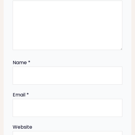
t
i
o
n
Name
*
Email
*
Website