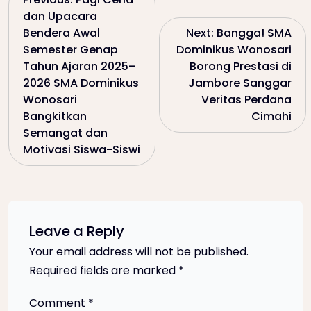
P
dan Upacara
o
Bendera Awal
Next:
Bangga! SMA
Semester Genap
Dominikus Wonosari
s
Tahun Ajaran 2025–
Borong Prestasi di
2026 SMA Dominikus
Jambore Sanggar
t
Wonosari
Veritas Perdana
Bangkitkan
Cimahi
n
Semangat dan
Motivasi Siswa-Siswi
a
v
i
Leave a Reply
Your email address will not be published.
g
Required fields are marked
*
a
Comment
*