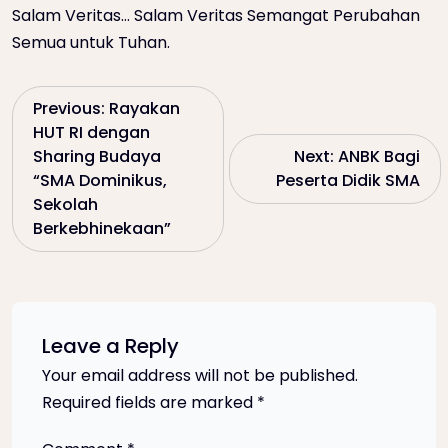
Salam Veritas… Salam Veritas Semangat Perubahan
Semua untuk Tuhan.
P
Previous:
Rayakan
HUT RI dengan
o
Sharing Budaya
Next:
ANBK Bagi
“SMA Dominikus,
Peserta Didik SMA
s
Sekolah
Berkebhinekaan”
t
n
a
Leave a Reply
Your email address will not be published.
v
Required fields are marked
*