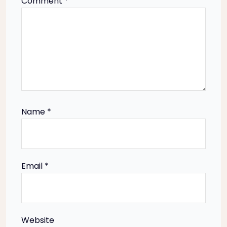
i
Comment
*
g
a
t
i
Name
*
o
n
Email
*
Website