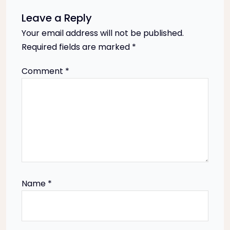
n
Leave a Reply
Your email address will not be published.
a
Required fields are marked
*
v
Comment
*
i
g
a
t
Name
*
i
o