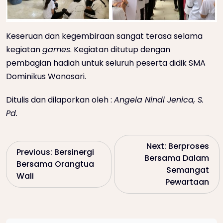
Keseruan dan kegembiraan sangat terasa selama
kegiatan
games
. Kegiatan ditutup dengan
pembagian hadiah untuk seluruh peserta didik SMA
Dominikus Wonosari.
Ditulis dan dilaporkan oleh :
Angela Nindi Jenica, S.
Pd.
P
Next:
Berproses
Previous:
Bersinergi
Bersama Dalam
Bersama Orangtua
o
Semangat
Wali
Pewartaan
s
t