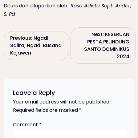
Ditulis dan dilaporkan oleh :
Rosa Adista Septi Andini,
S. Pd
P
Next:
KESERUAN
Previous:
Ngadi
PESTA PELINDUNG
Salira, Ngadi Busana
o
SANTO DOMINIKUS
Kejawen
2024
s
t
n
Leave a Reply
Your email address will not be published.
a
Required fields are marked
*
v
Comment
*