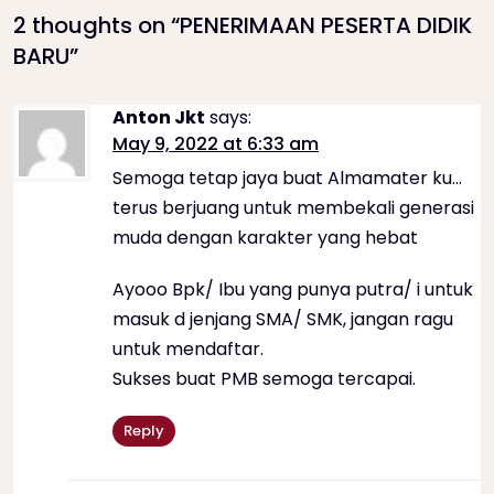
t
2 thoughts on “
PENERIMAAN PESERTA DIDIK
BARU
”
n
Anton Jkt
says:
a
May 9, 2022 at 6:33 am
Semoga tetap jaya buat Almamater ku…
v
terus berjuang untuk membekali generasi
i
muda dengan karakter yang hebat
Ayooo Bpk/ Ibu yang punya putra/ i untuk
g
masuk d jenjang SMA/ SMK, jangan ragu
a
untuk mendaftar.
Sukses buat PMB semoga tercapai.
t
Reply
i