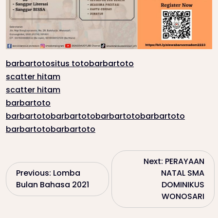
barbartoto
situs toto
barbartoto
scatter hitam
scatter hitam
barbartoto
barbartoto
barbartoto
barbartoto
barbartoto
barbartoto
barbartoto
P
Next:
PERAYAAN
Previous:
Lomba
NATAL SMA
o
Bulan Bahasa 2021
DOMINIKUS
WONOSARI
s