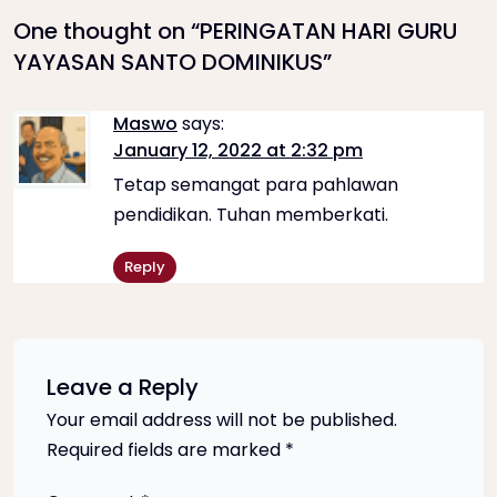
t
One thought on “
PERINGATAN HARI GURU
YAYASAN SANTO DOMINIKUS
”
n
Maswo
says:
a
January 12, 2022 at 2:32 pm
Tetap semangat para pahlawan
v
pendidikan. Tuhan memberkati.
i
Reply
g
a
Leave a Reply
t
Your email address will not be published.
Required fields are marked
*
i