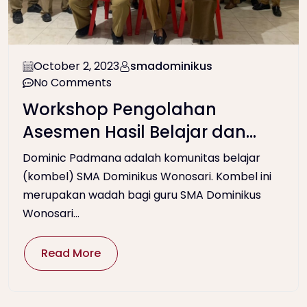
October 2, 2023
smadominikus
No Comments
Workshop Pengolahan
Asesmen Hasil Belajar dan
Asesmen P5
Dominic Padmana adalah komunitas belajar
(kombel) SMA Dominikus Wonosari. Kombel ini
merupakan wadah bagi guru SMA Dominikus
Wonosari...
Read More