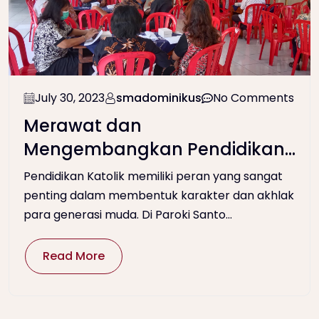
July 30, 2023
smadominikus
No Comments
Merawat dan
Mengembangkan Pendidikan
Katolik melalui Sinode
Pendidikan Katolik memiliki peran yang sangat
Pendidikan Paroki Santo Petrus
penting dalam membentuk karakter dan akhlak
para generasi muda. Di Paroki Santo...
Kanisius Wonosari
Read More