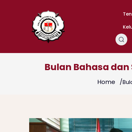
Skip
to
Ten
content
Kel
Bulan Bahasa dan 
Home
Bul