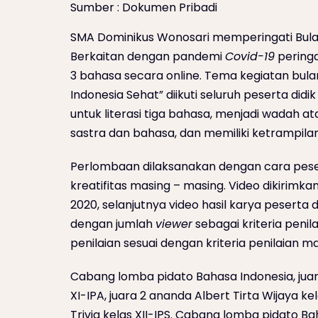
Sumber : Dokumen Pribadi
SMA Dominikus Wonosari memperingati Bula
Berkaitan dengan pandemi
Covid-19
peringa
3 bahasa secara online. Tema kegiatan bul
Indonesia Sehat” diikuti seluruh peserta didik 
untuk literasi tiga bahasa, menjadi wadah at
sastra dan bahasa, dan memiliki ketrampila
Perlombaan dilaksanakan dengan cara pese
kreatifitas masing – masing. Video dikirimk
2020, selanjutnya video hasil karya pesert
dengan jumlah
viewer
sebagai kriteria penil
penilaian sesuai dengan kriteria penilaian
Cabang lomba pidato Bahasa Indonesia, juara
XI-IPA, juara 2 ananda Albert Tirta Wijaya k
Trivia kelas XII-IPS. Cabang lomba pidato Bah