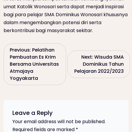
umat Katolik Wonosari serta dapat menjadi inspirasi
bagi para pelajar SMA Dominikus Wonosari khususnya
dalam mengembangkan potensi diri serta
berkontribusi bagi masyarakat sekitar.
P
Previous:
Pelatihan
Pembuatan Es Krim
Next:
Wisuda SMA
o
Bersama Universitas
Dominikus Tahun
Atmajaya
Pelajaran 2022/2023
s
Yogyakarta
t
n
Leave a Reply
a
Your email address will not be published.
Required fields are marked
*