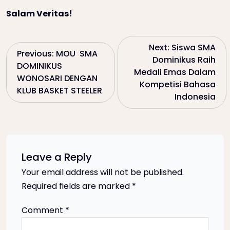
Salam Veritas!
P
Next:
Siswa SMA
Previous:
MOU SMA
Dominikus Raih
DOMINIKUS
o
Medali Emas Dalam
WONOSARI DENGAN
Kompetisi Bahasa
KLUB BASKET STEELER
s
Indonesia
t
n
Leave a Reply
a
Your email address will not be published.
Required fields are marked
*
v
Comment
*
i