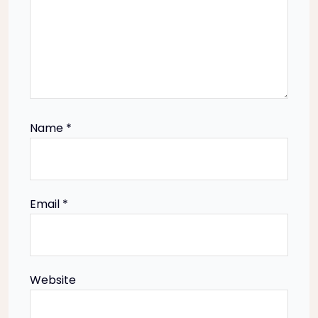
g
a
t
i
Name
*
o
n
Email
*
Website