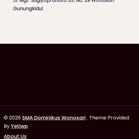
Jl. Mgr. Sugiyopranoto SJ, No. 29 Wonosari
Gunungkidul
© 2026
SMA Dominikus Wonosari
. Theme Provided
By
Yetiwp
About Us