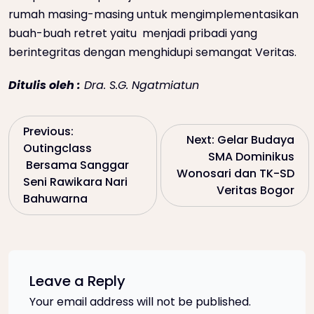
rumah masing-masing untuk mengimplementasikan
buah-buah retret yaitu menjadi pribadi yang
berintegritas dengan menghidupi semangat Veritas.
Ditulis oleh :
Dra. S.G. Ngatmiatun
P
Previous:
Next:
Gelar Budaya
Outingclass
SMA Dominikus
o
Bersama Sanggar
Wonosari dan TK-SD
Seni Rawikara Nari
Veritas Bogor
s
Bahuwarna
t
n
Leave a Reply
a
Your email address will not be published.