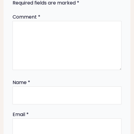
Required fields are marked
*
v
Comment
*
i
g
a
t
i
Name
*
o
n
Email
*