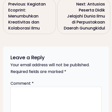
P
Previous:
Kegiatan
Next:
Antusias
Ecoprint:
Peserta Didik
o
Menumbuhkan
Jelajahi Dunia Ilmu
Kreativitas dan
di Perpustakaan
s
Kolaborasi Ilmu
Daerah Gunungkidul
t
n
Leave a Reply
a
Your email address will not be published.
Required fields are marked
*
v
Comment
*
i
g