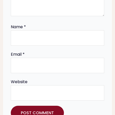
a
t
i
Name
*
o
n
Email
*
Website