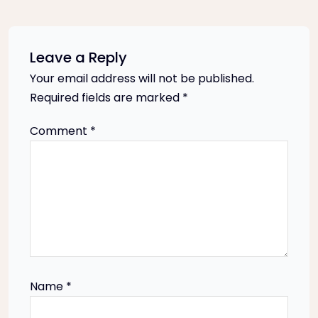
t
n
Leave a Reply
Your email address will not be published.
a
Required fields are marked
*
v
Comment
*
i
g
a
t
Name
*
i