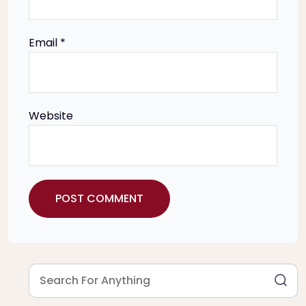
o
Email
*
n
Website