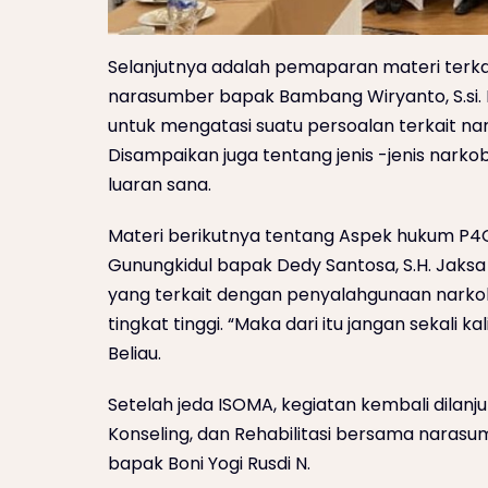
Selanjutnya adalah pemaparan materi terkai
narasumber bapak Bambang Wiryanto, S.si.
untuk mengatasi suatu persoalan terkait na
Disampaikan juga tentang jenis -jenis narko
luaran sana.
Materi berikutnya tentang Aspek hukum P4
Gunungkidul bapak Dedy Santosa, S.H. Jaksa
yang terkait dengan penyalahgunaan narkob
tingkat tinggi. “Maka dari itu jangan sekali
Beliau.
Setelah jeda ISOMA, kegiatan kembali dilan
Konseling, dan Rehabilitasi bersama naras
bapak Boni Yogi Rusdi N.