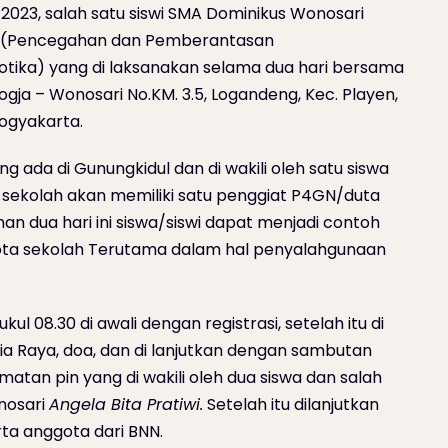
 2023, salah satu siswi SMA Dominikus Wonosari
N (Pencegahan dan Pemberantasan
tika) yang di laksanakan selama dua hari bersama
Jogja – Wonosari No.KM. 3.5, Logandeng, Kec. Playen,
ogyakarta.
ng ada di Gunungkidul dan di wakili oleh satu siswa
ap sekolah akan memiliki satu penggiat P4GN/duta
an dua hari ini siswa/siswi dapat menjadi contoh
ota sekolah Terutama dalam hal penyalahgunaan
ul 08.30 di awali dengan registrasi, setelah itu di
a Raya, doa, dan di lanjutkan dengan sambutan
atan pin yang di wakili oleh dua siswa dan salah
nosari
Angela Bita Pratiwi.
Setelah itu dilanjutkan
ta anggota dari BNN.