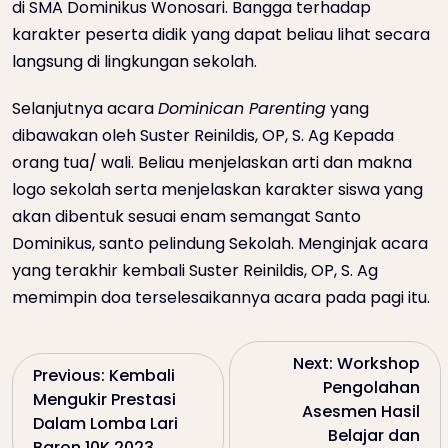
di SMA Dominikus Wonosari. Bangga terhadap
karakter peserta didik yang dapat beliau lihat secara
langsung di lingkungan sekolah.
Selanjutnya acara
Dominican Parenting
yang
dibawakan oleh Suster Reinildis, OP, S. Ag Kepada
orang tua/ wali. Beliau menjelaskan arti dan makna
logo sekolah serta menjelaskan karakter siswa yang
akan dibentuk sesuai enam semangat Santo
Dominikus, santo pelindung Sekolah. Menginjak acara
yang terakhir kembali Suster Reinildis, OP, S. Ag
memimpin doa terselesaikannya acara pada pagi itu.
P
Next:
Workshop
Previous:
Kembali
Pengolahan
Mengukir Prestasi
o
Asesmen Hasil
Dalam Lomba Lari
Belajar dan
Baron 10K 2023