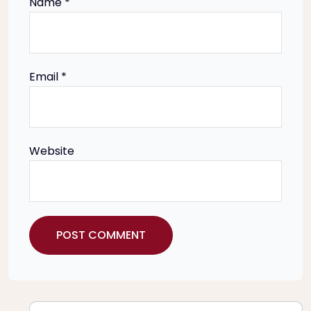
i
Name
*
o
n
Email
*
Website