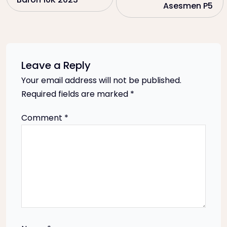
s
Asesmen P5
t
n
Leave a Reply
a
Your email address will not be published.
Required fields are marked
*
v
Comment
*
i
g
a
t