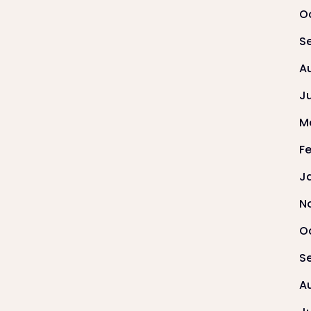
O
S
A
J
M
F
J
N
O
S
A