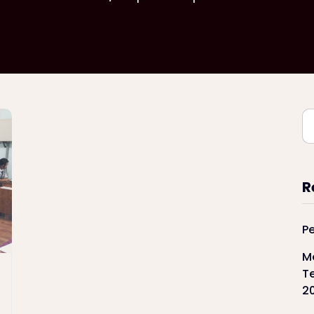
R
P
M
T
2