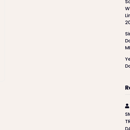
S
W
L
2
S
Do
M
Ye
D
R
S
T
D