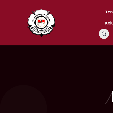
Skip
to
Ten
content
Kel