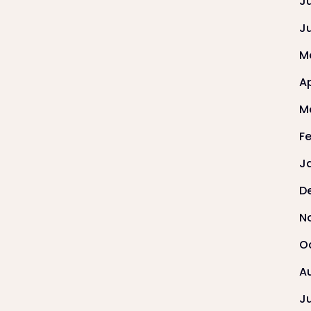
J
J
M
Ap
M
F
J
D
N
O
A
J