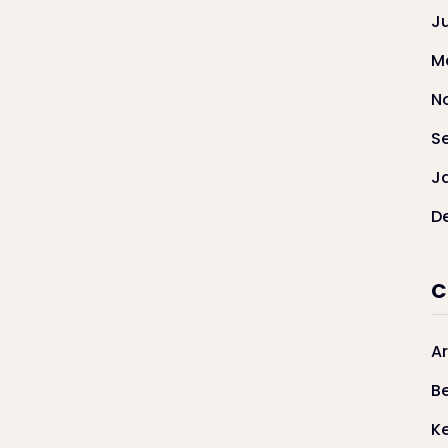
J
M
N
S
J
D
C
Ar
Be
K