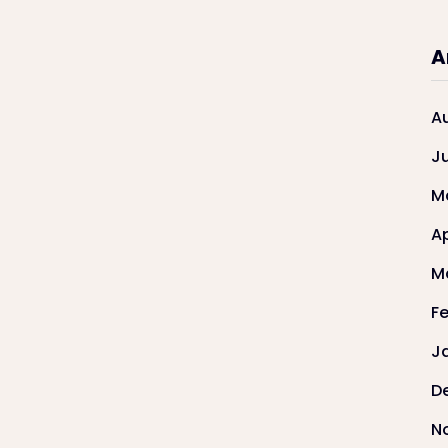
A
A
J
M
Ap
M
F
J
D
N