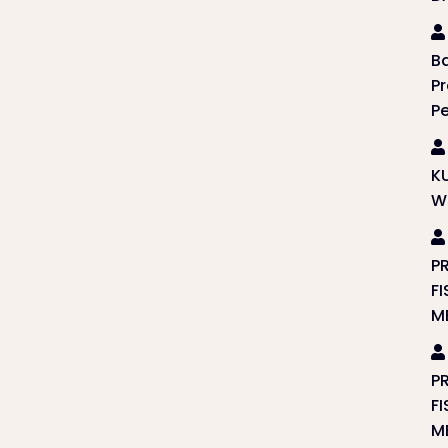
B
P
P
K
W
P
F
M
P
F
M