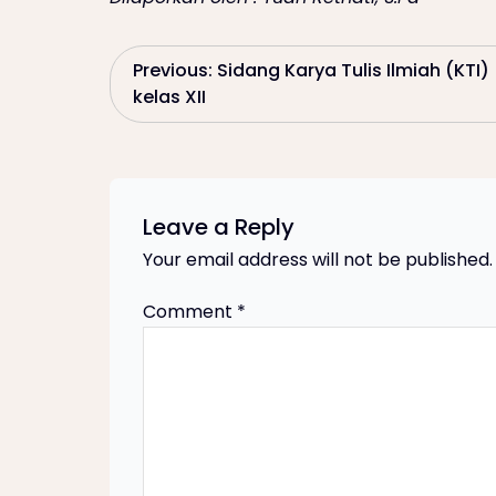
P
Previous:
Sidang Karya Tulis Ilmiah (KTI)
kelas XII
o
s
t
Leave a Reply
Your email address will not be published.
n
Comment
*
a
v
i