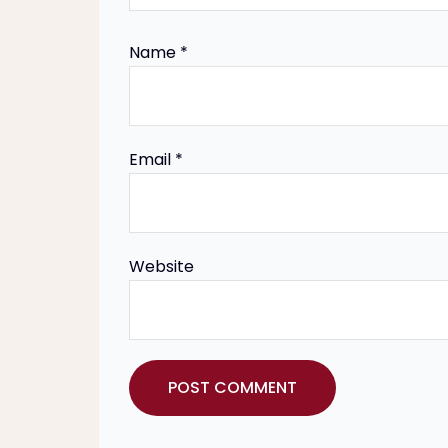
g
a
Name
*
t
i
Email
*
o
n
Website