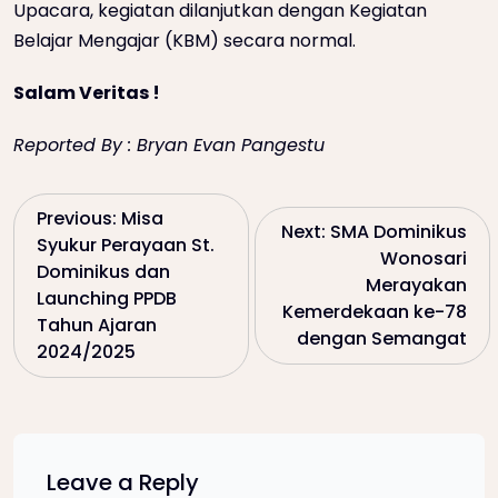
Upacara, kegiatan dilanjutkan dengan Kegiatan
Belajar Mengajar (KBM) secara normal.
Salam Veritas !
Reported By : Bryan Evan Pangestu
P
Previous:
Misa
Next:
SMA Dominikus
Syukur Perayaan St.
Wonosari
o
Dominikus dan
Merayakan
Launching PPDB
Kemerdekaan ke-78
s
Tahun Ajaran
dengan Semangat
2024/2025
t
n
a
Leave a Reply