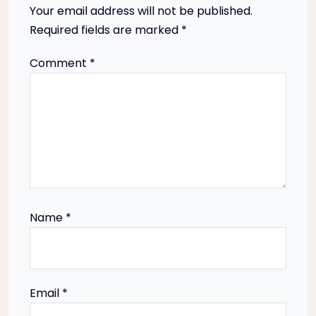
Your email address will not be published.
v
Required fields are marked
*
i
Comment
*
g
a
t
i
Name
*
o
n
Email
*