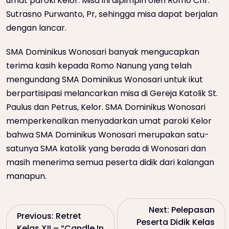
umat paroki Kelor. Misa ini dipimpin oleh Romo Chr.
Sutrasno Purwanto, Pr, sehingga misa dapat berjalan
dengan lancar.
SMA Dominikus Wonosari banyak mengucapkan
terima kasih kepada Romo Nanung yang telah
mengundang SMA Dominikus Wonosari untuk ikut
berpartisipasi melancarkan misa di Gereja Katolik St.
Paulus dan Petrus, Kelor. SMA Dominikus Wonosari
memperkenalkan menyadarkan umat paroki Kelor
bahwa SMA Dominikus Wonosari merupakan satu-
satunya SMA katolik yang berada di Wonosari dan
masih menerima semua peserta didik dari kalangan
manapun.
P
Next:
Pelepasan
Previous:
Retret
Peserta Didik Kelas
Kelas XII – “Candle In