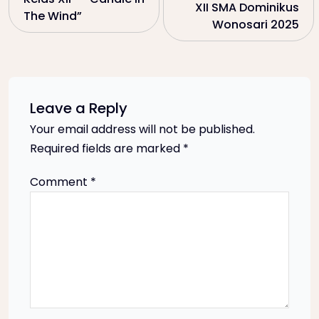
o
XII SMA Dominikus
The Wind”
Wonosari 2025
s
t
n
Leave a Reply
Your email address will not be published.
a
Required fields are marked
*
v
Comment
*
i
g
a