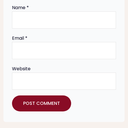
t
Name
*
i
o
Email
*
n
Website