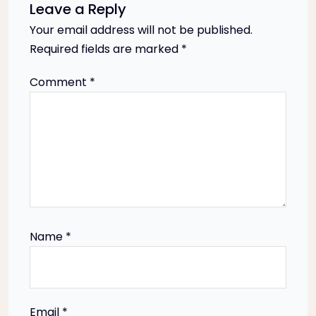
Leave a Reply
n
Your email address will not be published.
Required fields are marked
*
a
Comment
*
v
i
g
a
t
Name
*
i
o
Email
*