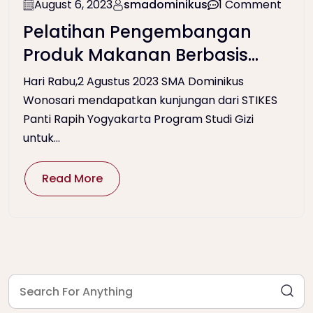
August 6, 2023
smadominikus
1 Comment
Pelatihan Pengembangan
Produk Makanan Berbasis
Potensi Lokal
Hari Rabu,2 Agustus 2023 SMA Dominikus
Wonosari mendapatkan kunjungan dari STIKES
Panti Rapih Yogyakarta Program Studi Gizi
untuk...
Read More