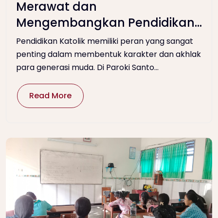
Merawat dan
Mengembangkan Pendidikan
Katolik melalui Sinode
Pendidikan Katolik memiliki peran yang sangat
Pendidikan Paroki Santo Petrus
penting dalam membentuk karakter dan akhlak
para generasi muda. Di Paroki Santo...
Kanisius Wonosari
Read More