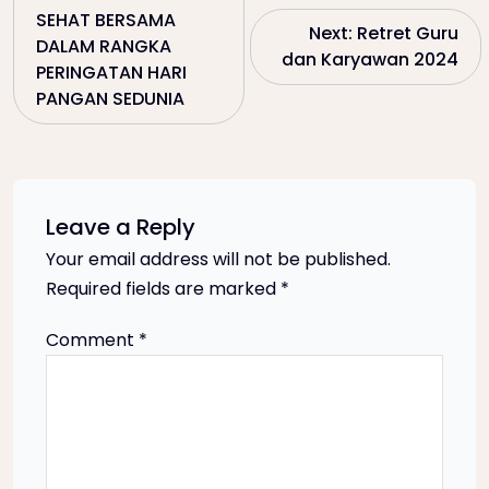
SEHAT BERSAMA
Next:
Retret Guru
o
DALAM RANGKA
dan Karyawan 2024
PERINGATAN HARI
s
PANGAN SEDUNIA
t
n
Leave a Reply
a
Your email address will not be published.
Required fields are marked
*
v
Comment
*
i
g
a