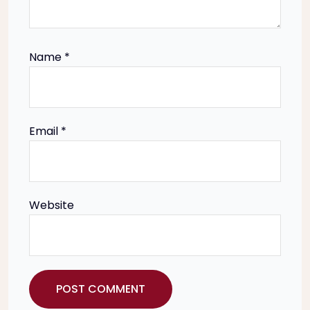
t
i
Name
*
o
n
Email
*
Website