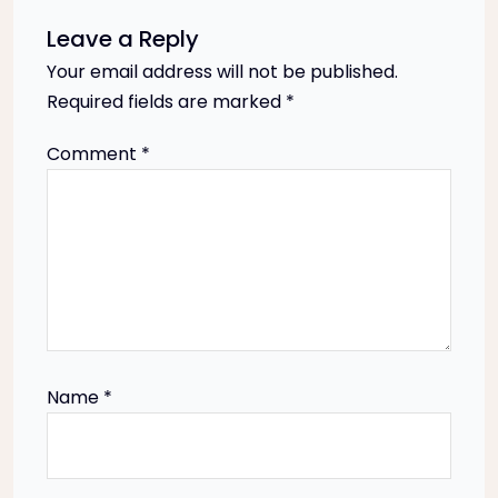
n
Leave a Reply
Your email address will not be published.
a
Required fields are marked
*
v
Comment
*
i
g
a
t
Name
*
i
o