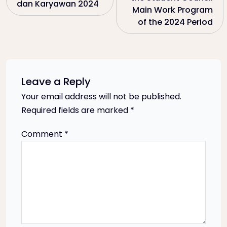
dan Karyawan 2024
Main Work Program
s
of the 2024 Period
t
n
Leave a Reply
a
Your email address will not be published.
Required fields are marked
*
v
Comment
*
i
g
a
t