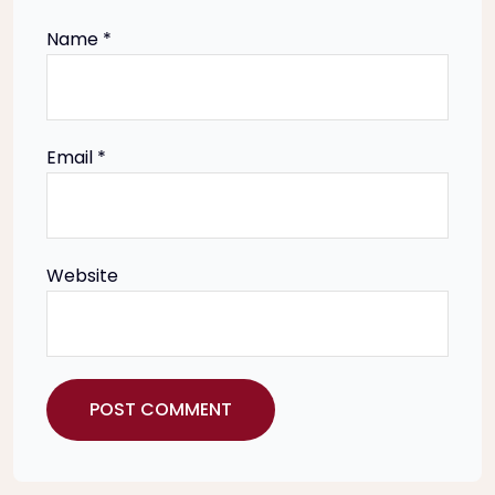
i
Name
*
o
n
Email
*
Website