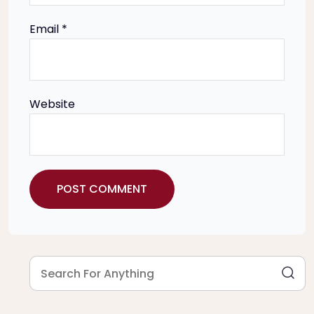
o
Email
*
n
Website