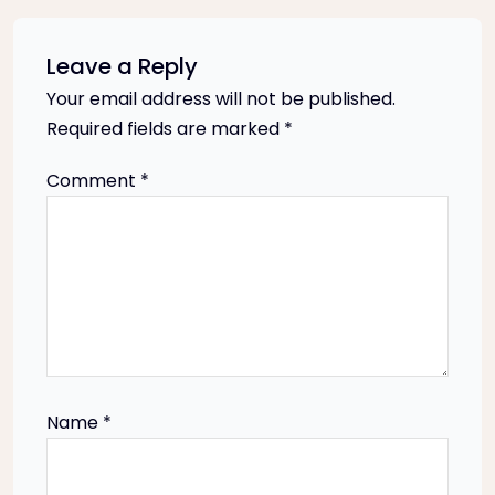
t
Leave a Reply
n
Your email address will not be published.
Required fields are marked
*
a
Comment
*
v
i
g
a
t
Name
*
i