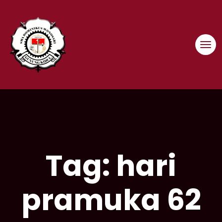
Skip
to
content
Tag:
hari
pramuka 62